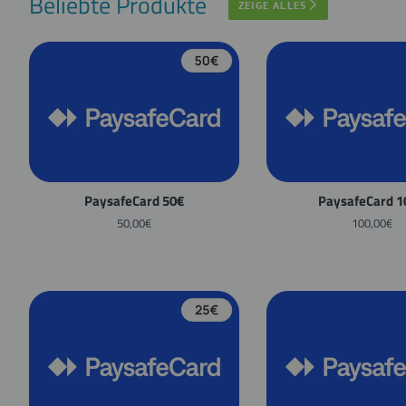
Beliebte Produkte
ZEIGE ALLES
PaysafeCard 50€
PaysafeCard 1
Normaler
50,00€
Normaler
100,00€
Preis
Preis