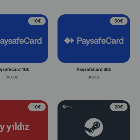
ysafeCard 10€
PaysafeCard 30€
Normaler
10,00€
Normaler
30,00€
Preis
Preis