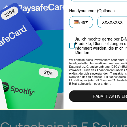
Handynummer (Optional)
+49
Ja, ich möchte gerne per E-M
Produkte, Dienstleistungen 
informiert werden, die mich i
könnten.
Wir nehmen deine Privatsphäre sehr ernst. D
bereitgestellten Informationen werden gemä
Datenschutz-Grundverordnung (DSGV) (EU
verwaltet. Durch das Abonnement unseres N
erklärst du dich einverstanden, Transaktion
Mails von uns zu erhalten. Du kannst deine
Einstellungen jederzeit über den "Abbestelle
E-Mail abbestellen oder ändern.
RABATT AKTIVIE