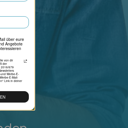
ail über eure
und Angebote
nteressieren
ie von dir
ß der
) 2016/679
ewsletters
s-und Werbe-E-
 Werbe-E-Mail-
n" Link in deiner
REN