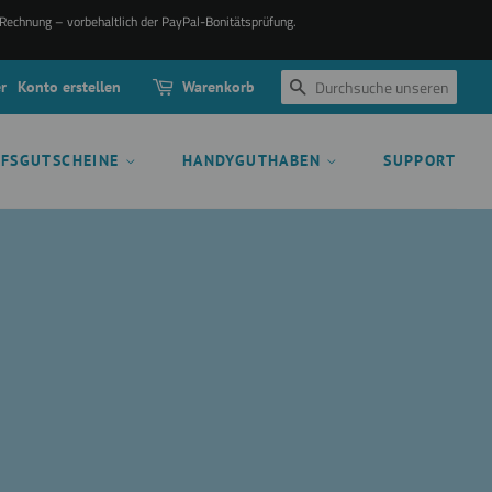
 Rechnung – vorbehaltlich der PayPal-Bonitätsprüfung.
r
Konto erstellen
Warenkorb
SUCHEN
UFSGUTSCHEINE
HANDYGUTHABEN
SUPPORT