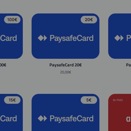
00€
PaysafeCard 20€
Pa
Normaler
20,00€
Preis