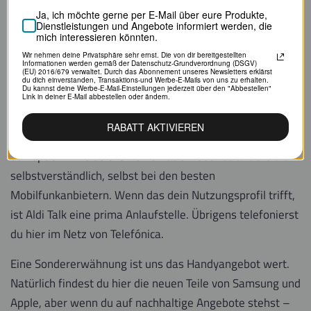
Ja, ich möchte gerne per E-Mail über eure Produkte,
Der Discounter Aldi ist bekannt für seine Philosophie,
Dienstleistungen und Angebote informiert werden, die
mich interessieren könnten.
gute Preise ohne Schnörkel zu bieten. Bei Aldi Talk ist es
Wir nehmen deine Privatsphäre sehr ernst. Die von dir bereitgestellten
nicht anders. Klasse ist die Flexibilität für
Informationen werden gemäß der Datenschutz-Grundverordnung (DSGV)
(EU) 2016/679 verwaltet. Durch das Abonnement unseres Newsletters erklärst
Gelegenheitsnutzer: Du kannst sogar einzelne Tage mit
du dich einverstanden, Transaktions-und Werbe-E-Mails von uns zu erhalten.
Du kannst deine Werbe-E-Mail-Einstellungen jederzeit über den "Abbestellen"
Highspeed-LTE buchen, wenn du mal unterwegs bist und
Link in deiner E-Mail abbestellen oder ändern.
unbedingt ergänzend Internet brauchst. Ansonsten
RABATT AKTIVIEREN
telefonierst du auf Wunsch günstig mit Prepaid ohne
Surfoption. Eine solche Kombination ist alles andere als
selbstverständlich, selbst bei den besten
Mobilfunkanbietern. Wenn das dein Nutzungsprofil trifft,
ist Aldi Talk eine prima Anlaufstelle. Übrigens telefonierst
du hier im Netz von Telefónica.
Eine Sondererwähnung ist uns das Handyangebot wert.
Natürlich findest du hier die neuen Teile von Samsung und
Apple, aber wenn du auf nachhaltige Angebote stehst –